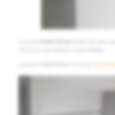
La société
PIERRE RENOVE TP 33
a procédé à d
volumes de cette habitation située à
Pessac
.
Contactez PIERRE RENOVE TP 33 pour
toute dema
Travaux de maçonnerie à Pessac