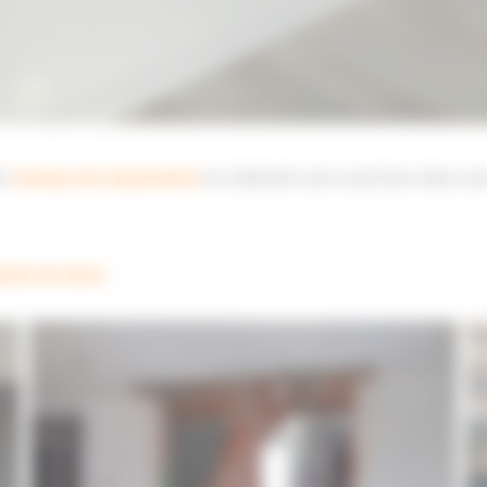
es
travaux de maçonnerie
en réalisant une ouverture dans une
nde de devis
.
Travaux de maçonnerie à Pessac