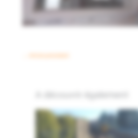
←
Article précédent
A découvrir également