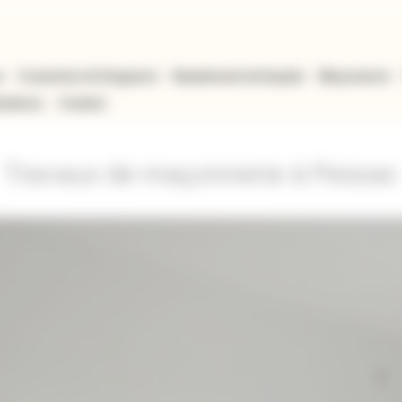
n
Couverture & Zinguerie
Ravalement de façade
Maçonnerie
isations
Contact
Travaux de maçonnerie à Pessac