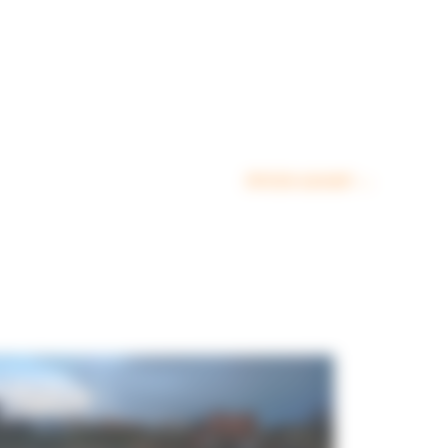
Article suivant
→