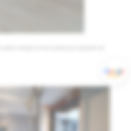
 salle à manger et une cuisine pour agrandir les
Travaux de maçonnerie à Pessac