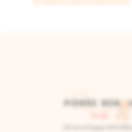
Nos réalisations aux alentours du Bassin d'Arcachon
230 lieu dit Duguay 33210 BIE