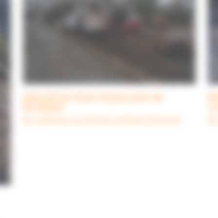
Démolition d’une maison près de
Ma
Bordeaux
co
Nos réalisations aux alentours du Bassin d'Arcachon
Nos