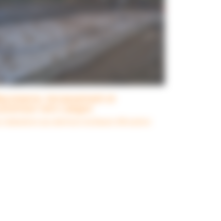
çonnerie, terrassement et
uverture vers Langon
 réalisations aux alentours du Bassin d'Arcachon