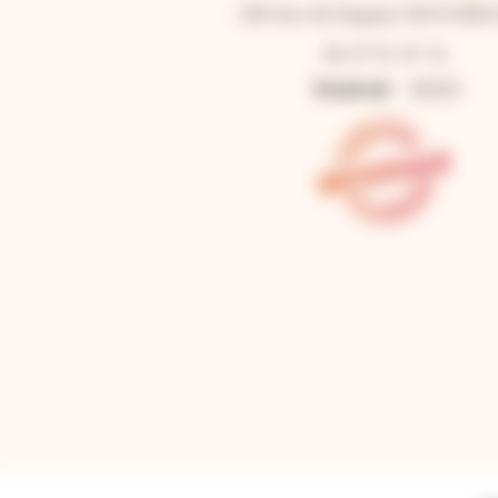
230 lieu dit Duguay 33210 BIE
06 27 91 41 16
Vendredi
24/24