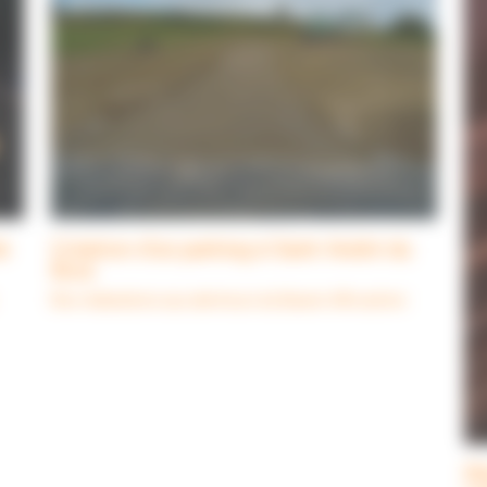
e
Création d’un parking à Saint André du
Bois
Nos réalisations aux alentours du Bassin d'Arcachon
Ré