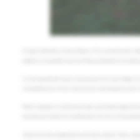
À Saint-Morillon, Pierre Rénov TP a récemment réal
publics a travaillé avec professionnalisme et préci
Le terrassement pour une piscine est une étape cr
compétences et les ressources nécessaires pour réa
Notre équipe a commencé par une étude approfond
ensuite procédé au nivellement du sol, à l’excavatio
Grâce à notre expérience et notre savoir-faire, no