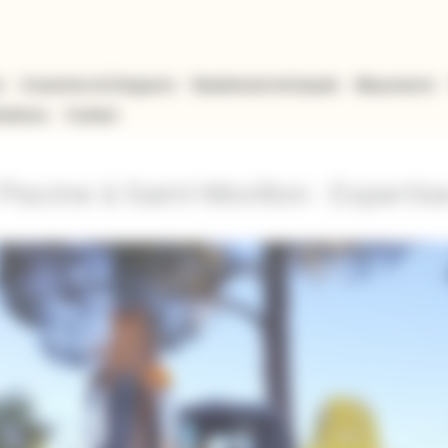
n
Couverture & Zinguerie
Ravalement de façade
Maçonnerie
isations
Contact
iscine à Saint-Morillon : Expertis