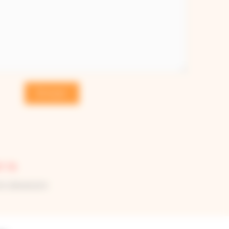
Envoyer
1 16
tre obsession