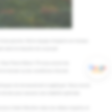
d’une piscine. Notre équipe d’experts en travaux
t ainsi la réussite de ce projet.
 Chez Pierre Rénov TP, nous avons les
le terrain ou les conditions d’accès.
hniques de terrassement à appliquer. Nous avons
 terrain pour assurer une stabilité optimale.
cine à Saint-Morillon dans les délais impartis et