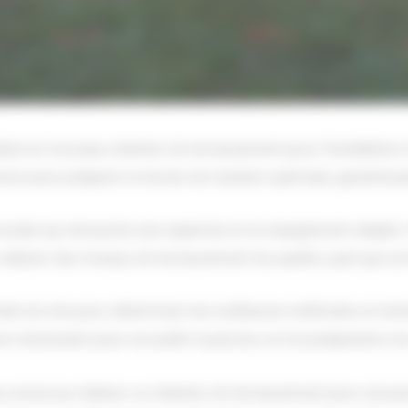
isé un nouveau chantier de terrassement pour l’installation 
sion pour préparer le terrain de manière optimale, garantissan
uciale qui nécessite une expertise et un équipement adapté.
liser des travaux de terrassement de qualité, quel que soit 
ie du site pour déterminer les meilleures méthodes et tec
n nécessaire pour accueillir la piscine, et à la préparation du
us avons pu réaliser ce chantier de terrassement pour une pis