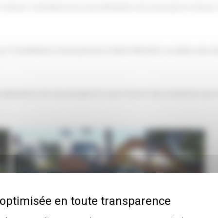
’avoir contribué à la concrétisation de ce projet et d’avoir o
l’installation d’une piscine à Saint-Morillon ou dans ses envi
lisation de vos projets et vous fournir des solutions sur 
Terrassement pour Piscine à Saint-Morillon :
Expertise de Pierre Rénov TP