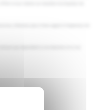
ffert à nos clients un résultat à la hauteur de
rons, n’hésitez pas à faire appel à l’expertise de
mesure qui répondent à vos besoins et à vos