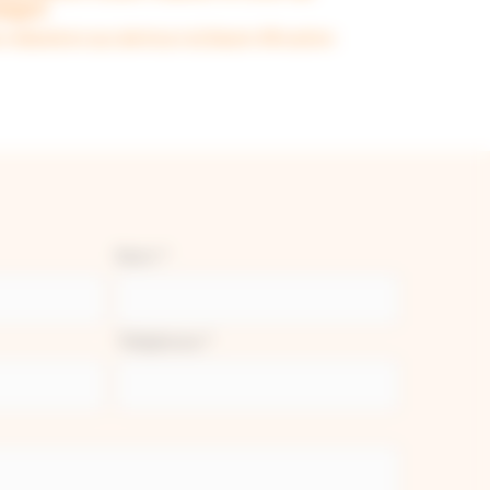
ngon
 réalisations aux alentours du Bassin d'Arcachon
Nom
*
Téléphone
*