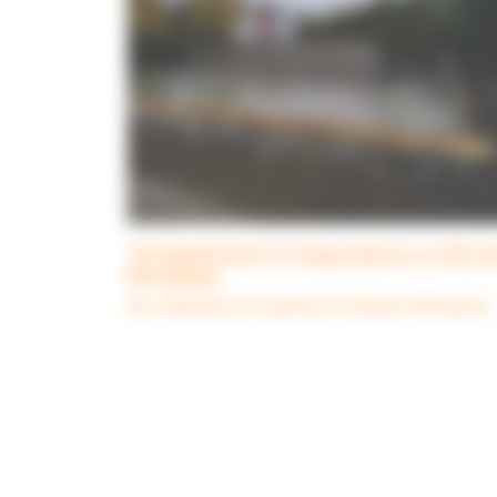
Terrassement et maçonnerie à côté d
Bordeaux
Nos réalisations aux alentours du Bassin d'Arcachon