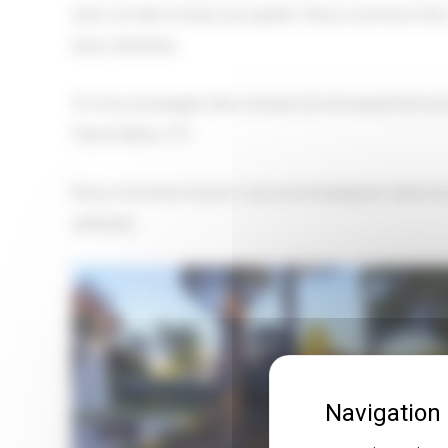
avec un haut niveau de qualité. Nous sommes fiers d
leurs attentes.
Si vous envisagez des travaux de terrassement pour 
Pierre Rénov TP.
Nous sommes là pour vous accompagner dans la réa
attentes.
Terrassement pour Piscine à Saint-Morillon :
Expertise de Pierre Rénov TP