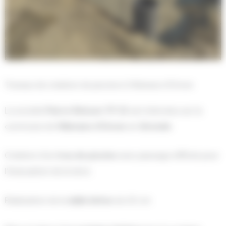
Travaux de création de piscine à Villenave d’Ornon
La société
Pierre Rénove TP 33
est intervenu sur la
commune de
Villenave d’Ornon
en
Gironde
.
Création d’un
trou de piscine
avec passage difficile pour
l’évacuation de la terre.
Réalisation de la
dalle béton
de 20 cm