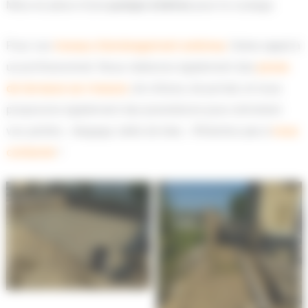
Mise en place d’une
pompe à béton
pour le coulage.
Pour vos
travaux d’aménagement extérieur
, faites appel à
un professionnel. Nous réalisons également des
poses
de terrasse
sur-mesure
, de clôture, de portail, et nous
proposons également des prestations pour entretenir
vos jardins : élagage, taille de haie… N’hésitez pas à
nous
contacter
!
Création de trou de
piscine à Villenave
Création de trou de
d’Ornon
piscine à Villenave
d’Ornon