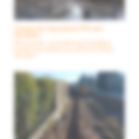
Travaux de maçonnerie IPN vers
Bordeaux
IPN mur porteur : votre artisan maçon spécialisé à
Bordeaux
,
Nos réalisations aux alentours du Bassin
d'Arcachon